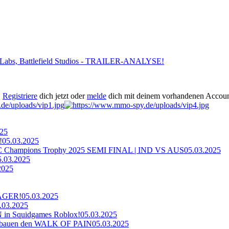
d Labs, Battlefield Studios - TRAILER-ANALYSE!
.
Registriere
dich jetzt oder
melde
dich mit deinem vorhandenen Accoun
025
!
05.03.2025
ampions Trophy 2025 SEMI FINAL | IND VS AUS
05.03.2025
5.03.2025
2025
AGER!
05.03.2025
.03.2025
n Squidgames Roblox!
05.03.2025
bauen den WALK OF PAIN
05.03.2025