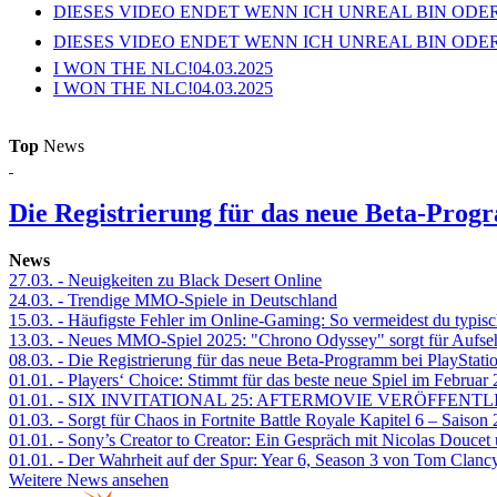
DIESES VIDEO ENDET WENN ICH UNREAL BIN ODER
DIESES VIDEO ENDET WENN ICH UNREAL BIN ODER
I WON THE NLC!
04.03.2025
I WON THE NLC!
04.03.2025
Top
News
Die Registrierung für das neue Beta-Prog
News
27.03.
- Neuigkeiten zu Black Desert Online
24.03.
- Trendige MMO-Spiele in Deutschland
15.03.
- Häufigste Fehler im Online-Gaming: So vermeidest du typisc
13.03.
- Neues MMO-Spiel 2025: "Chrono Odyssey" sorgt für Aufse
08.03.
- Die Registrierung für das neue Beta-Programm bei PlayStati
01.01.
- Players‘ Choice: Stimmt für das beste neue Spiel im Februar
01.01.
- SIX INVITATIONAL 25: AFTERMOVIE VERÖFFENTL
01.03.
- Sorgt für Chaos in Fortnite Battle Royale Kapitel 6 – Sais
01.01.
- Sony’s Creator to Creator: Ein Gespräch mit Nicolas Doucet
01.01.
- Der Wahrheit auf der Spur: Year 6, Season 3 von Tom Clancy
Weitere News ansehen