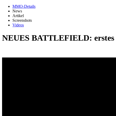
MMO-Details
News
Artikel
Screenshots
Videos
NEUES BATTLEFIELD: erstes Gam