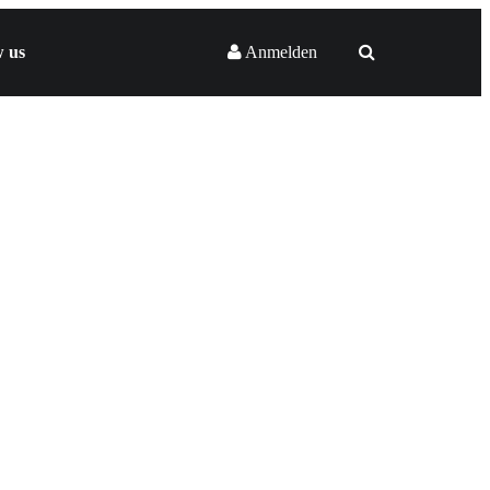
w us
Anmelden