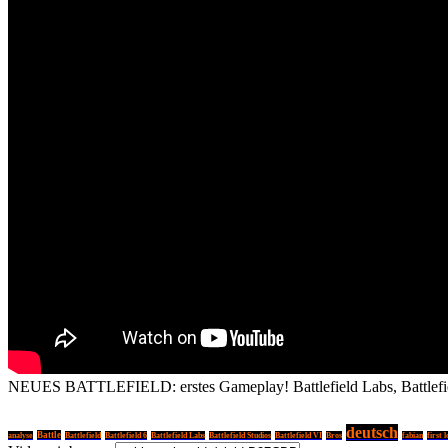
NEUES BATTLEFIELD: erstes Gameplay! Battlefield Labs, Battl
deutsch
Battle
analyse
Battlefield
Battlefield 6
Battlefield Labs
Battlefield Studios
Battlefield VI
Bros
fabian
first 