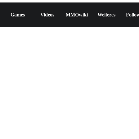
Games
Videos
MMOwiki
Weiteres
Follo