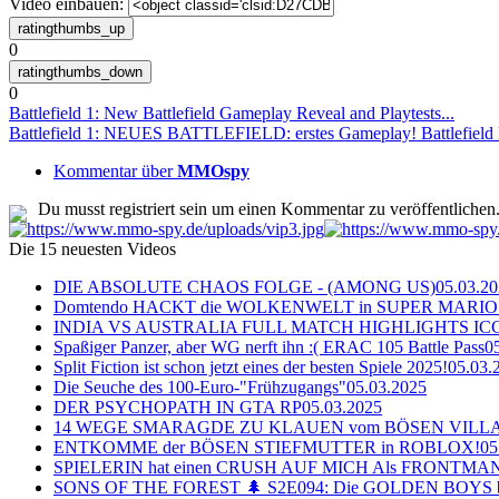
Video einbauen:
0
0
Battlefield 1: New Battlefield Gameplay Reveal and Playtests...
Battlefield 1: NEUES BATTLEFIELD: erstes Gameplay! Battlefiel
Kommentar über
MMOspy
Du musst registriert sein um einen Kommentar zu veröffentlichen
Die 15 neuesten Videos
DIE ABSOLUTE CHAOS FOLGE - (AMONG US)
05.03.2
Domtendo HACKT die WOLKENWELT in SUPER MARIO
INDIA VS AUSTRALIA FULL MATCH HIGHLIGHTS ICC Ch
Spaßiger Panzer, aber WG nerft ihn :( ERAC 105 Battle Pass
0
Split Fiction ist schon jetzt eines der besten Spiele 2025!
05.03.
Die Seuche des 100-Euro-"Frühzugangs"
05.03.2025
DER PSYCHOPATH IN GTA RP
05.03.2025
14 WEGE SMARAGDE ZU KLAUEN vom BÖSEN VILL
ENTKOMME der BÖSEN STIEFMUTTER in ROBLOX!
05
SPIELERIN hat einen CRUSH AUF MICH Als FRONTMAN i
SONS OF THE FOREST 🌲 S2E094: Die GOLDEN BOYS 