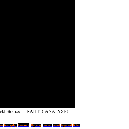
efield Studios - TRAILER-ANALYSE!
German
Gameplay
reaction
look
Playtesting
reveal
Siegismund
Trailer