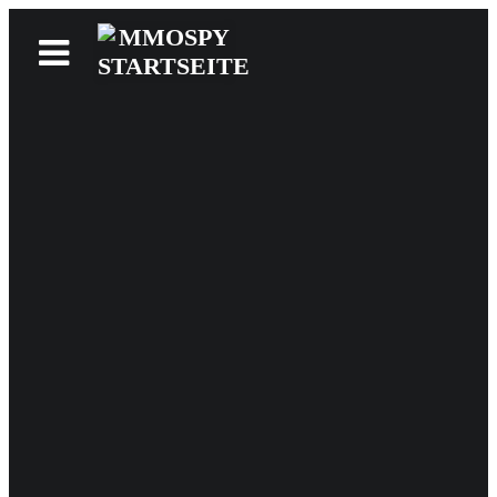
News
Reviews
Games
Videos
MMOwiki