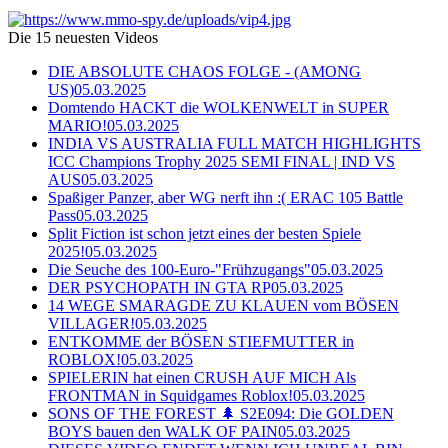
Die 15 neuesten Videos
DIE ABSOLUTE CHAOS FOLGE - (AMONG
US)
05.03.2025
Domtendo HACKT die WOLKENWELT in SUPER
MARIO!
05.03.2025
INDIA VS AUSTRALIA FULL MATCH HIGHLIGHTS
ICC Champions Trophy 2025 SEMI FINAL | IND VS
AUS
05.03.2025
Spaßiger Panzer, aber WG nerft ihn :( ERAC 105 Battle
Pass
05.03.2025
Split Fiction ist schon jetzt eines der besten Spiele
2025!
05.03.2025
Die Seuche des 100-Euro-"Frühzugangs"
05.03.2025
DER PSYCHOPATH IN GTA RP
05.03.2025
14 WEGE SMARAGDE ZU KLAUEN vom BÖSEN
VILLAGER!
05.03.2025
ENTKOMME der BÖSEN STIEFMUTTER in
ROBLOX!
05.03.2025
SPIELERIN hat einen CRUSH AUF MICH Als
FRONTMAN in Squidgames Roblox!
05.03.2025
SONS OF THE FOREST 🌲 S2E094: Die GOLDEN
BOYS bauen den WALK OF PAIN
05.03.2025