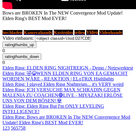
Bows are BROKEN In The NEW Convergence Mod Update!
Elden Ring's BEST Mod EVER!
Kostenlos
Video
hochladen
Kamerahandy
teilen
Videohandy
Video einbauen:
0
0
Elden Ring: ELDEN RING NIGHTREIGN - Demo / Netzwerktest
Elden Ring: 🤣😂WENN ELDEN RING VON EA GEMACHT
WORDEN WÄRE - REAKTION | ELoTRiX Highlights
Elden Ring: I played Elden Ring Nightreign... it's VERY weird
Elden Ring: ICH VERSUCHE MAX SCHRADIN GEGEN
MALENIA ZU COACHEN🔴LIVE - MIYAZAKI ERLÖSE
UNS VON DEM BÖSEN! 💀
Elden Ring: Elden Ring But I'm ONLY LEVELING
INTELLIGENCE!
Elden Ring: Bows are BROKEN In The NEW Convergence Mod
Update! Elden Ring's BEST Mod EVER!
1
2
3
56
57
58