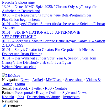
typische Stolpersteine
13.03.
- Neues MMO-Spiel 2025: "Chrono Odyssey" sorgt für
Aufsehen in Deutschland
08.03.
- Die Registrierung für das neue Beta-Programm bei
PlayStation beginnt heute
01.01.
- Players‘ Choice: Stimmt für das beste neue Spiel im Februar
2025 ab!
01.01.
- SIX INVITATIONAL 25: AFTERMOVIE
VERÖFFENTLICHT
01.03.
- Sorgt für Chaos in Fortnite Battle Royale Kapitel 6 – Saison
2: LAWLESS!
01.01.
- Sony’s Creator to Creator: Ein Gespräch mit Nicolas
Doucet und Brian Fleming
01.01.
- Der Wahrheit auf der Spur: Year 6, Season 3 von Tom
Clancy’s The Division® 2 ab sofort verfügbar
Weitere News ansehen
Navigation:
News
·
Artikel
·
MMObase
·
Screenshots
·
Videos &
Trailer
·
Forum
Social:
Facebook
·
Twitter
·
RSS
·
Youtube
Partner:
Presseportal
·
Rezepte Online
·
Style und News
·
Kontakt
·
Jobs
·
Datenschutzerklärung
·
Impressum
News
letter
Eintragen