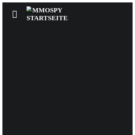
News
Reviews
Games
Videos
MMOwiki