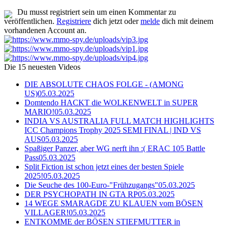
Du musst registriert sein um einen Kommentar zu
veröffentlichen.
Registriere
dich jetzt oder
melde
dich mit deinem
vorhandenen Account an.
Die 15 neuesten Videos
DIE ABSOLUTE CHAOS FOLGE - (AMONG
US)
05.03.2025
Domtendo HACKT die WOLKENWELT in SUPER
MARIO!
05.03.2025
INDIA VS AUSTRALIA FULL MATCH HIGHLIGHTS
ICC Champions Trophy 2025 SEMI FINAL | IND VS
AUS
05.03.2025
Spaßiger Panzer, aber WG nerft ihn :( ERAC 105 Battle
Pass
05.03.2025
Split Fiction ist schon jetzt eines der besten Spiele
2025!
05.03.2025
Die Seuche des 100-Euro-"Frühzugangs"
05.03.2025
DER PSYCHOPATH IN GTA RP
05.03.2025
14 WEGE SMARAGDE ZU KLAUEN vom BÖSEN
VILLAGER!
05.03.2025
ENTKOMME der BÖSEN STIEFMUTTER in