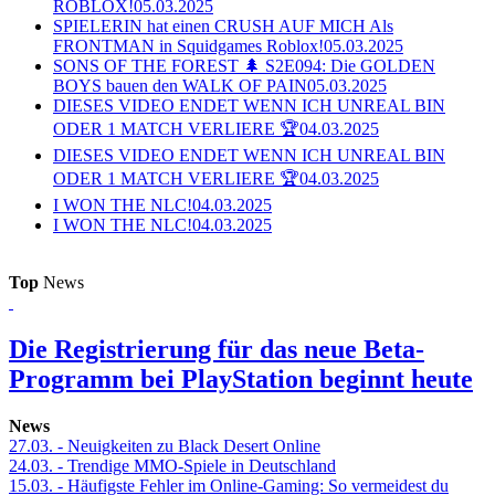
ROBLOX!
05.03.2025
SPIELERIN hat einen CRUSH AUF MICH Als
FRONTMAN in Squidgames Roblox!
05.03.2025
SONS OF THE FOREST 🌲 S2E094: Die GOLDEN
BOYS bauen den WALK OF PAIN
05.03.2025
DIESES VIDEO ENDET WENN ICH UNREAL BIN
ODER 1 MATCH VERLIERE 🏆
04.03.2025
DIESES VIDEO ENDET WENN ICH UNREAL BIN
ODER 1 MATCH VERLIERE 🏆
04.03.2025
I WON THE NLC!
04.03.2025
I WON THE NLC!
04.03.2025
Top
News
Die Registrierung für das neue Beta-
Programm bei PlayStation beginnt heute
News
27.03.
- Neuigkeiten zu Black Desert Online
24.03.
- Trendige MMO-Spiele in Deutschland
15.03.
- Häufigste Fehler im Online-Gaming: So vermeidest du