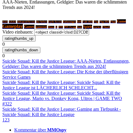
AAA-Nieten, Entlassungen, Geldgier: Das waren die schlimmsten
Trends aus 2024!
Game
fail
AAA
AAAA
Advanced Access
day before
Early Access
Entlassungen
Fails 2024
Flop
Flop 2024
Flops
Gameplay
Games
Spiele
gamestar
Häme
ki
PSN
PSN Zwang
Sony
synchro
Ubisoft
Video einbauen:
0
0
Suicide Squad: Kill the Justice League: AAA-Nieten, Entlassungen,
Geldgier: Das waren die schlimmsten Trends aus 2024!
Suicide Squad: Kill the Justice League: Die Krise der überflüssigen
Service Games
Suicide Squad: Kill the Justice League: Suicide Squad: Kill the
Justice League ist LÄCHERLICH SCHLECHT...
Suicide Squad: Kill the Justice League: Suicide Squad: Kill the
Justice League, Mario vs. Donkey Kong, Ultros | GAME TWO
#322
Suicide Squad: Kill the Justice League: Gaming am Tiefpunkt -
Suicide Squad: Kill the Justice League
1
2
3
Kommentar über
MMOspy