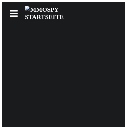
News
Reviews
Games
Videos
MMOwiki