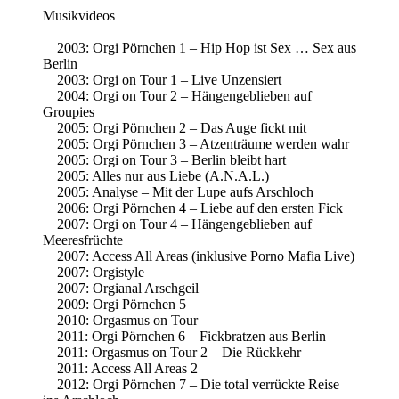
Musikvideos
2003: Orgi Pörnchen 1 – Hip Hop ist Sex … Sex aus
Berlin
2003: Orgi on Tour 1 – Live Unzensiert
2004: Orgi on Tour 2 – Hängengeblieben auf
Groupies
2005: Orgi Pörnchen 2 – Das Auge fickt mit
2005: Orgi Pörnchen 3 – Atzenträume werden wahr
2005: Orgi on Tour 3 – Berlin bleibt hart
2005: Alles nur aus Liebe (A.N.A.L.)
2005: Analyse – Mit der Lupe aufs Arschloch
2006: Orgi Pörnchen 4 – Liebe auf den ersten Fick
2007: Orgi on Tour 4 – Hängengeblieben auf
Meeresfrüchte
2007: Access All Areas (inklusive Porno Mafia Live)
2007: Orgistyle
2007: Orgianal Arschgeil
2009: Orgi Pörnchen 5
2010: Orgasmus on Tour
2011: Orgi Pörnchen 6 – Fickbratzen aus Berlin
2011: Orgasmus on Tour 2 – Die Rückkehr
2011: Access All Areas 2
2012: Orgi Pörnchen 7 – Die total verrückte Reise