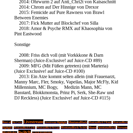
2014: Ohrwurm 2 auf Anti_Chri2t von Kaisaschnitt
2014: Chrom auf Der Hinnige von Drexor
2015: Femicide auf Pure Rawness von Brawl
Between Enemies
2017: Fick Mutter auf Blockchef von Silla
2018: Amor & Psyche RMX auf Khaosophia von
Pint Eastwood
Sonstige
2008: Friss dich voll (mit Vorkkkone & Darn
Sherman) (Juice-Exclusive! auf Juice-CD #89)
2009: MFG (Mit Füßen getreten) (mit Marteria)
(Juice Exclusive! auf Juice-CD #100)
2013: Ein Atze kommt selten allein (mit Frauenarzt,
Manny Marc, Fler, Smoky, Vapeilas, Major McFly, Kid
Millennium, MC Bogy, Medizin Mann, MC
Basstard, Blokkmonsta, Prinz Pi, Serk, She-Raw und
DJ Reckless) (Juice Exclusive! auf Juice-CD #115)
Livestream
Best of
MontanaBlack
Die Crew
Livestream Highlights
MontanaBlack 2 Kanal
MontanaBlack
Monte
Stream
MontanaBlack Twitch
SpontanaBlack
Highlights
MontanaBlack Lache
MontanaBlack Stream
twitch
Highlights