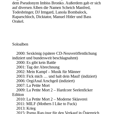
dem Pseudonym Imbiss Bronko. Außerdem gab er sich
auf diversen Alben die Namen Scheich Manfred,
Todesbringer, DJ Irmgard, Lanola Bombalock,
Raparschloch, Dicktator, Manuel Hitler und Bass
Orakel.
Soloalben
2000: Sexkönig (spätere CD-Neuveröffentlichung
indiziert und bundesweit beschlagnahmt)
2000: Es gibt kein Battle
2001: Tag der Abrechnung
2002: Mein Kampf – Musik für Männer
2003: Fick mich … und halt dein Maul! (indiziert)
2006: OrgiAnal Arschgeil (indiziert)
2007: La Petite Mort
2009: La Petite Mort 2 – Hardcore Seelenficker
Edition
2010: La Petite Mort 2 – Moderne Sklaverei
2011: MILF (Mothers I Like to Fuck)
2013: Krieg
2015: Porno Rap (nur für den Verkauf in Österreich