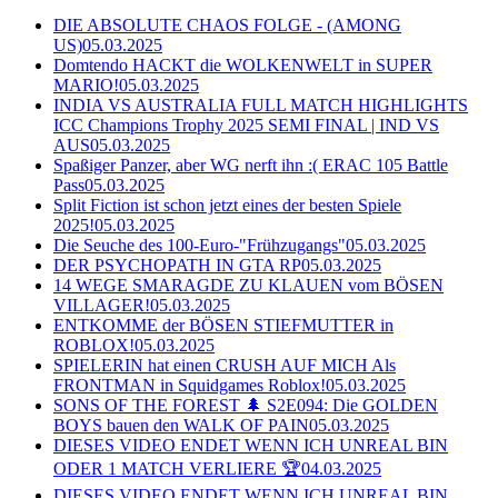
DIE ABSOLUTE CHAOS FOLGE - (AMONG
US)
05.03.2025
Domtendo HACKT die WOLKENWELT in SUPER
MARIO!
05.03.2025
INDIA VS AUSTRALIA FULL MATCH HIGHLIGHTS
ICC Champions Trophy 2025 SEMI FINAL | IND VS
AUS
05.03.2025
Spaßiger Panzer, aber WG nerft ihn :( ERAC 105 Battle
Pass
05.03.2025
Split Fiction ist schon jetzt eines der besten Spiele
2025!
05.03.2025
Die Seuche des 100-Euro-"Frühzugangs"
05.03.2025
DER PSYCHOPATH IN GTA RP
05.03.2025
14 WEGE SMARAGDE ZU KLAUEN vom BÖSEN
VILLAGER!
05.03.2025
ENTKOMME der BÖSEN STIEFMUTTER in
ROBLOX!
05.03.2025
SPIELERIN hat einen CRUSH AUF MICH Als
FRONTMAN in Squidgames Roblox!
05.03.2025
SONS OF THE FOREST 🌲 S2E094: Die GOLDEN
BOYS bauen den WALK OF PAIN
05.03.2025
DIESES VIDEO ENDET WENN ICH UNREAL BIN
ODER 1 MATCH VERLIERE 🏆
04.03.2025
DIESES VIDEO ENDET WENN ICH UNREAL BIN