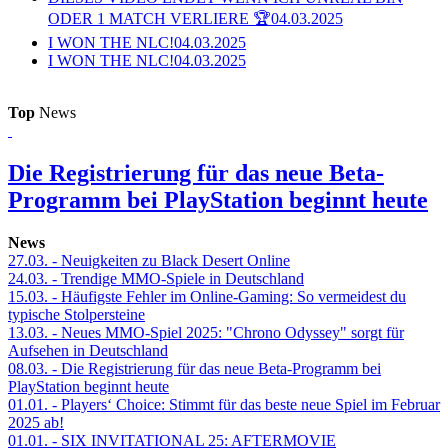
ODER 1 MATCH VERLIERE 🏆
04.03.2025
I WON THE NLC!
04.03.2025
I WON THE NLC!
04.03.2025
Top
News
Die Registrierung für das neue Beta-
Programm bei PlayStation beginnt heute
News
27.03.
- Neuigkeiten zu Black Desert Online
24.03.
- Trendige MMO-Spiele in Deutschland
15.03.
- Häufigste Fehler im Online-Gaming: So vermeidest du
typische Stolpersteine
13.03.
- Neues MMO-Spiel 2025: "Chrono Odyssey" sorgt für
Aufsehen in Deutschland
08.03.
- Die Registrierung für das neue Beta-Programm bei
PlayStation beginnt heute
01.01.
- Players‘ Choice: Stimmt für das beste neue Spiel im Februar
2025 ab!
01.01.
- SIX INVITATIONAL 25: AFTERMOVIE