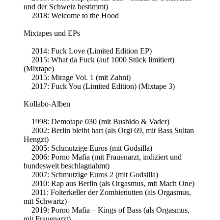
und der Schweiz bestimmt)
2018: Welcome to the Hood
Mixtapes und EPs
2014: Fuck Love (Limited Edition EP)
2015: What da Fuck (auf 1000 Stück limitiert)
(Mixtape)
2015: Mirage Vol. 1 (mit Zahni)
2017: Fuck You (Limited Edition) (Mixtape 3)
Kollabo-Alben
1998: Demotape 030 (mit Bushido & Vader)
2002: Berlin bleibt hart (als Orgi 69, mit Bass Sultan
Hengzt)
2005: Schmutzige Euros (mit Godsilla)
2006: Porno Mafia (mit Frauenarzt, indiziert und
bundesweit beschlagnahmt)
2007: Schmutzige Euros 2 (mit Godsilla)
2010: Rap aus Berlin (als Orgasmus, mit Mach One)
2011: Folterkeller der Zombienutten (als Orgasmus,
mit Schwartz)
2019: Porno Mafia – Kings of Bass (als Orgasmus,
mit Frauenarzt)