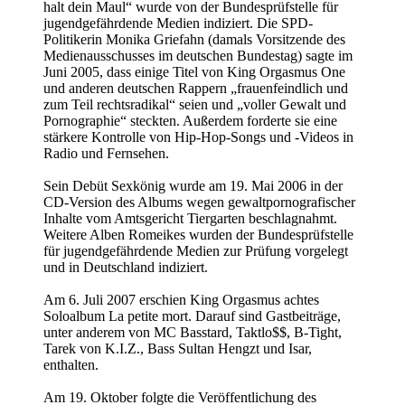
halt dein Maul“ wurde von der Bundesprüfstelle für
jugendgefährdende Medien indiziert. Die SPD-
Politikerin Monika Griefahn (damals Vorsitzende des
Medienausschusses im deutschen Bundestag) sagte im
Juni 2005, dass einige Titel von King Orgasmus One
und anderen deutschen Rappern „frauenfeindlich und
zum Teil rechtsradikal“ seien und „voller Gewalt und
Pornographie“ steckten. Außerdem forderte sie eine
stärkere Kontrolle von Hip-Hop-Songs und -Videos in
Radio und Fernsehen.
Sein Debüt Sexkönig wurde am 19. Mai 2006 in der
CD-Version des Albums wegen gewaltpornografischer
Inhalte vom Amtsgericht Tiergarten beschlagnahmt.
Weitere Alben Romeikes wurden der Bundesprüfstelle
für jugendgefährdende Medien zur Prüfung vorgelegt
und in Deutschland indiziert.
Am 6. Juli 2007 erschien King Orgasmus achtes
Soloalbum La petite mort. Darauf sind Gastbeiträge,
unter anderem von MC Basstard, Taktlo$$, B-Tight,
Tarek von K.I.Z., Bass Sultan Hengzt und Isar,
enthalten.
Am 19. Oktober folgte die Veröffentlichung des