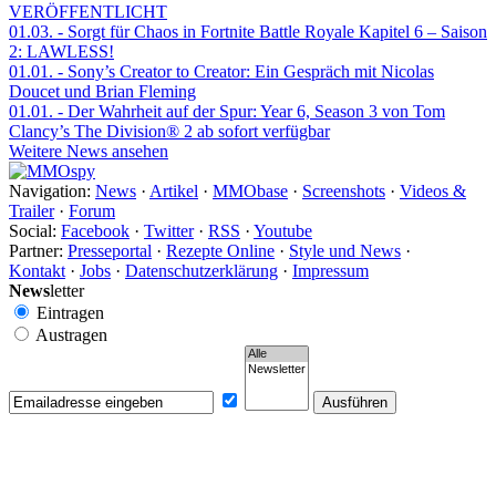
VERÖFFENTLICHT
01.03.
- Sorgt für Chaos in Fortnite Battle Royale Kapitel 6 – Saison
2: LAWLESS!
01.01.
- Sony’s Creator to Creator: Ein Gespräch mit Nicolas
Doucet und Brian Fleming
01.01.
- Der Wahrheit auf der Spur: Year 6, Season 3 von Tom
Clancy’s The Division® 2 ab sofort verfügbar
Weitere News ansehen
Navigation:
News
·
Artikel
·
MMObase
·
Screenshots
·
Videos &
Trailer
·
Forum
Social:
Facebook
·
Twitter
·
RSS
·
Youtube
Partner:
Presseportal
·
Rezepte Online
·
Style und News
·
Kontakt
·
Jobs
·
Datenschutzerklärung
·
Impressum
News
letter
Eintragen
Austragen