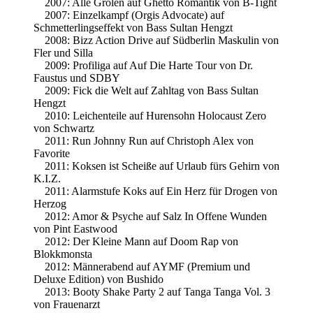
2007: Alle Grölen auf Ghetto Romantik von B-Tight
2007: Einzelkampf (Orgis Advocate) auf
Schmetterlingseffekt von Bass Sultan Hengzt
2008: Bizz Action Drive auf Südberlin Maskulin von
Fler und Silla
2009: Profiliga auf Auf Die Harte Tour von Dr.
Faustus und SDBY
2009: Fick die Welt auf Zahltag von Bass Sultan
Hengzt
2010: Leichenteile auf Hurensohn Holocaust Zero
von Schwartz
2011: Run Johnny Run auf Christoph Alex von
Favorite
2011: Koksen ist Scheiße auf Urlaub fürs Gehirn von
K.I.Z.
2011: Alarmstufe Koks auf Ein Herz für Drogen von
Herzog
2012: Amor & Psyche auf Salz In Offene Wunden
von Pint Eastwood
2012: Der Kleine Mann auf Doom Rap von
Blokkmonsta
2012: Männerabend auf AYMF (Premium und
Deluxe Edition) von Bushido
2013: Booty Shake Party 2 auf Tanga Tanga Vol. 3
von Frauenarzt