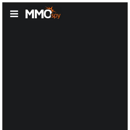
News
Reviews
Games
Videos
MMOwiki