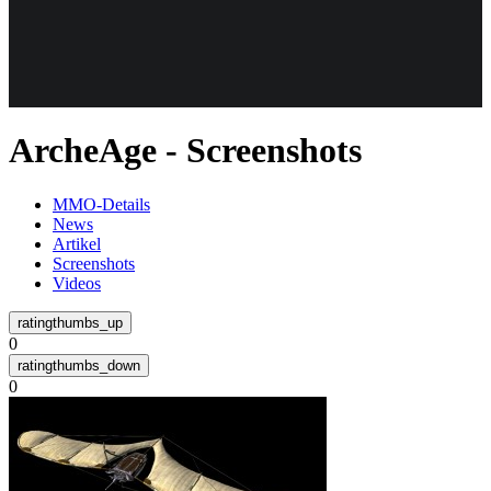
Weiteres
ArcheAge - Screenshots
Follow us
MMO-Details
News
Artikel
Screenshots
Videos
0
Anmelden
0