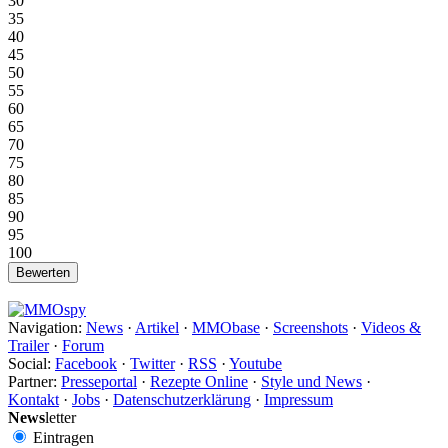
30
35
40
45
50
55
60
65
70
75
80
85
90
95
100
Navigation:
News
·
Artikel
·
MMObase
·
Screenshots
·
Videos &
Trailer
·
Forum
Social:
Facebook
·
Twitter
·
RSS
·
Youtube
Partner:
Presseportal
·
Rezepte Online
·
Style und News
·
Kontakt
·
Jobs
·
Datenschutzerklärung
·
Impressum
News
letter
Eintragen