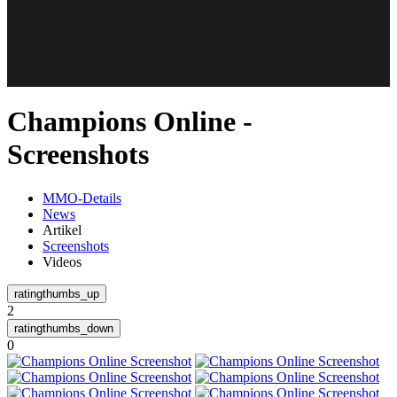
Weiteres
Champions Online -
Follow us
Screenshots
MMO-Details
News
Artikel
Screenshots
Videos
Anmelden
2
0