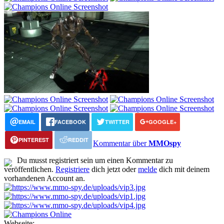
EMAIL
FACEBOOK
TWITTER
GOOGLE+
PINTEREST
REDDIT
Kommentar über
MMOspy
Du musst registriert sein um einen Kommentar zu
veröffentlichen.
Registriere
dich jetzt oder
melde
dich mit deinem
vorhandenen Account an.
Webseite: