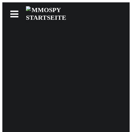
News
Reviews
Games
Videos
MMOwiki