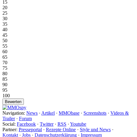
15
20
25
30
35
40
45
50
55
60
65
70
75
80
85
90
95
100
Navigation:
News
·
Artikel
·
MMObase
·
Screenshots
·
Videos &
Trailer
·
Forum
Social:
Facebook
·
Twitter
·
RSS
·
Youtube
Partner:
Presseportal
·
Rezepte Online
·
Style und News
·
Kontakt
·
Jobs
·
Datenschutzerklärung
·
Impressum