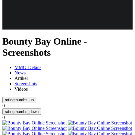
Weiteres
Bounty Bay Online -
Follow us
Screenshots
MMO-Details
News
Artikel
Screenshots
Videos
Anmelden
0
0