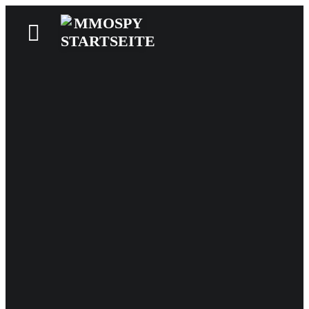
News
Reviews
Games
Videos
MMOwiki