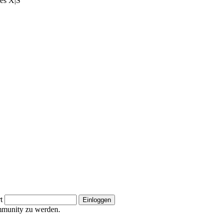
ies X|S
t
ommunity zu werden.