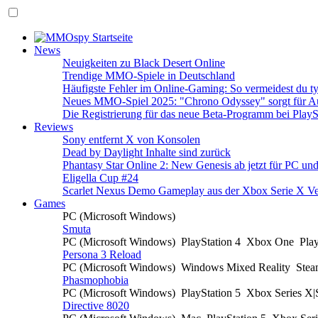
News
Neuigkeiten zu Black Desert Online
Trendige MMO-Spiele in Deutschland
Häufigste Fehler im Online-Gaming: So vermeidest du ty
Neues MMO-Spiel 2025: "Chrono Odyssey" sorgt für Au
Die Registrierung für das neue Beta-Programm bei PlayS
Reviews
Sony entfernt X von Konsolen
Dead by Daylight Inhalte sind zurück
Phantasy Star Online 2: New Genesis ab jetzt für PC un
Eligella Cup #24
Scarlet Nexus Demo Gameplay aus der Xbox Serie X Ve
Games
PC (Microsoft Windows)
Smuta
PC (Microsoft Windows)
PlayStation 4
Xbox One
Pla
Persona 3 Reload
PC (Microsoft Windows)
Windows Mixed Reality
Ste
Phasmophobia
PC (Microsoft Windows)
PlayStation 5
Xbox Series X
Directive 8020