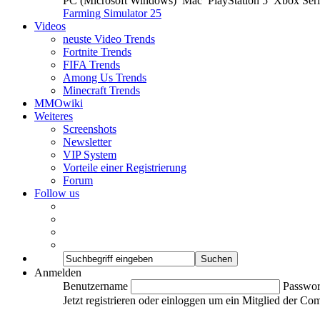
PC (Microsoft Windows)
Mac
PlayStation 5
Xbox Ser
Farming Simulator 25
Videos
neuste Video Trends
Fortnite Trends
FIFA Trends
Among Us Trends
Minecraft Trends
MMOwiki
Weiteres
Screenshots
Newsletter
VIP System
Vorteile einer Registrierung
Forum
Follow us
Anmelden
Benutzername
Passwor
Jetzt registrieren oder einloggen um ein Mitglied der C