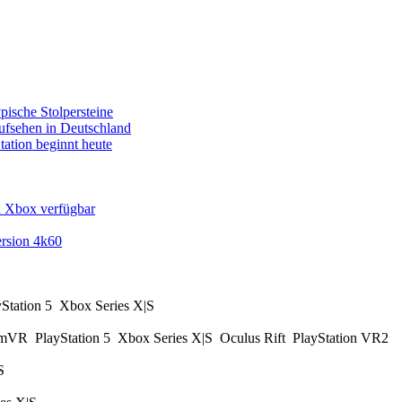
pische Stolpersteine
fsehen in Deutschland
tation beginnt heute
d Xbox verfügbar
rsion 4k60
yStation 5
Xbox Series X|S
amVR
PlayStation 5
Xbox Series X|S
Oculus Rift
PlayStation VR2
|S