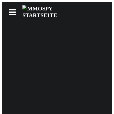
News
Reviews
Games
Videos
MMOwiki