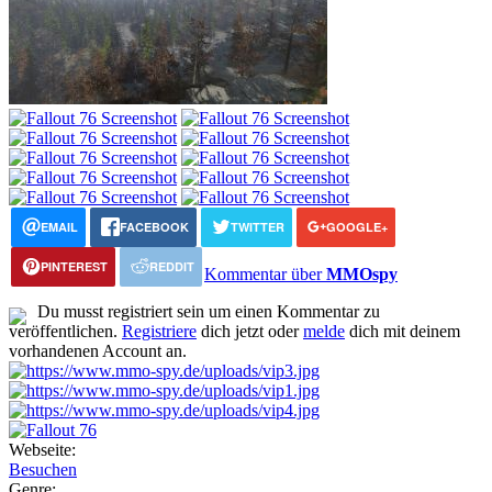
EMAIL
FACEBOOK
TWITTER
GOOGLE+
PINTEREST
REDDIT
Kommentar über
MMOspy
Du musst registriert sein um einen Kommentar zu
veröffentlichen.
Registriere
dich jetzt oder
melde
dich mit deinem
vorhandenen Account an.
Webseite:
Besuchen
Genre: