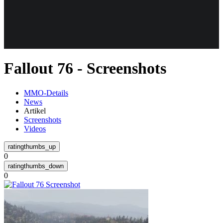
Weiteres
Fallout 76 - Screenshots
Follow us
MMO-Details
News
Artikel
Screenshots
Videos
0
Anmelden
0