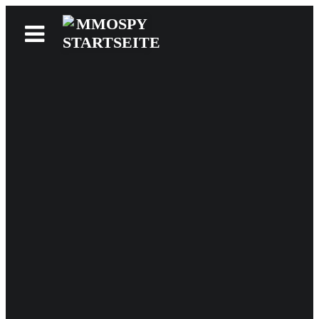
News
Reviews
Games
Videos
MMOwiki