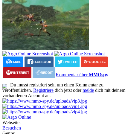
EMAIL
FACEBOOK
TWITTER
GOOGLE+
PINTEREST
REDDIT
Kommentar über
MMOspy
Du musst registriert sein um einen Kommentar zu
veröffentlichen.
Registriere
dich jetzt oder
melde
dich mit deinem
vorhandenen Account an.
Webseite:
Besuchen
Genre: