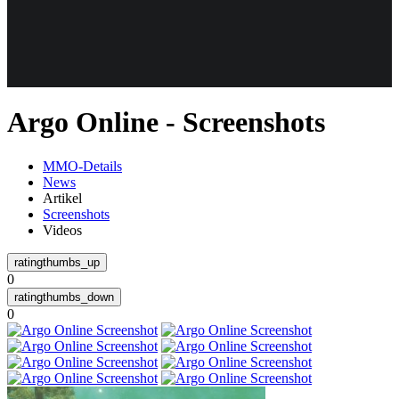
Weiteres
Argo Online - Screenshots
Follow us
MMO-Details
News
Artikel
Screenshots
Videos
0
Anmelden
0