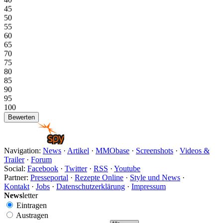
45
50
55
60
65
70
75
80
85
90
95
100
Navigation:
News
·
Artikel
·
MMObase
·
Screenshots
·
Videos &
Trailer
·
Forum
Social:
Facebook
·
Twitter
·
RSS
·
Youtube
Partner:
Presseportal
·
Rezepte Online
·
Style und News
·
Kontakt
·
Jobs
·
Datenschutzerklärung
·
Impressum
News
letter
Eintragen
Austragen