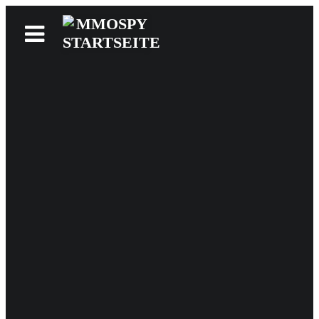
News
Reviews
Games
Videos
MMOwiki