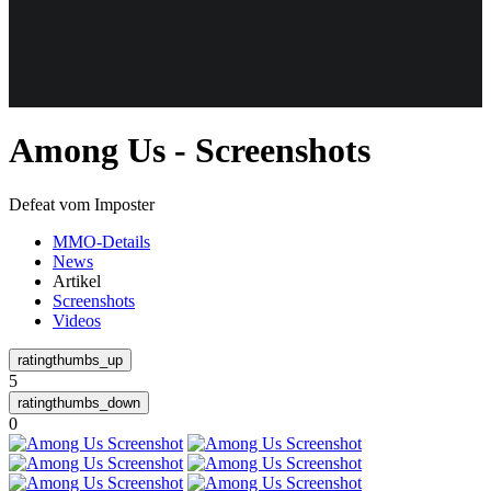
Weiteres
Among Us - Screenshots
Follow us
Defeat vom Imposter
MMO-Details
News
Artikel
Screenshots
Videos
Anmelden
5
0