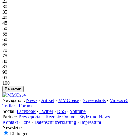
25
30
35
40
45
50
55
60
65
70
75
80
85
90
95
100
Navigation:
News
·
Artikel
·
MMObase
·
Screenshots
·
Videos &
Trailer
·
Forum
Social:
Facebook
·
Twitter
·
RSS
·
Youtube
Partner:
Presseportal
·
Rezepte Online
·
Style und News
·
Kontakt
·
Jobs
·
Datenschutzerklärung
·
Impressum
News
letter
Eintragen