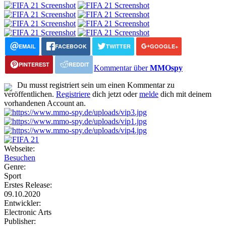
EMAIL
FACEBOOK
TWITTER
GOOGLE+
PINTEREST
REDDIT
Kommentar über
MMOspy
Du musst registriert sein um einen Kommentar zu
veröffentlichen.
Registriere
dich jetzt oder
melde
dich mit deinem
vorhandenen Account an.
Webseite:
Besuchen
Genre:
Sport
Erstes Release:
09.10.2020
Entwickler:
Electronic Arts
Publisher: