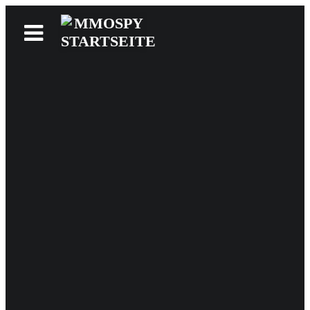
News
Reviews
Games
Videos
MMOwiki