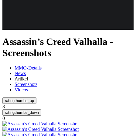
Weiteres
Assassin’s Creed Valhalla -
Follow us
Screenshots
MMO-Details
News
Artikel
Screenshots
Videos
Anmelden
3
0