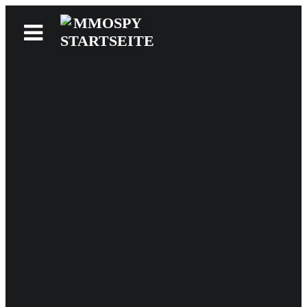
News
Reviews
Games
Videos
MMOwiki