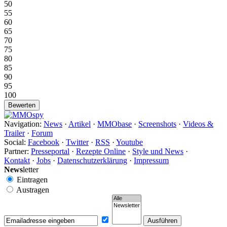
50
55
60
65
70
75
80
85
90
95
100
Navigation:
News
·
Artikel
·
MMObase
·
Screenshots
·
Videos &
Trailer
·
Forum
Social:
Facebook
·
Twitter
·
RSS
·
Youtube
Partner:
Presseportal
·
Rezepte Online
·
Style und News
·
Kontakt
·
Jobs
·
Datenschutzerklärung
·
Impressum
News
letter
Eintragen
Austragen