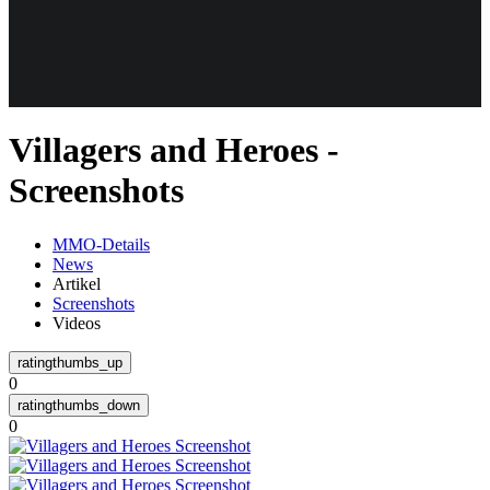
Weiteres
Villagers and Heroes -
Follow us
Screenshots
MMO-Details
News
Artikel
Screenshots
Videos
Anmelden
0
0