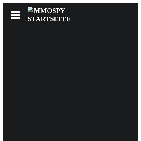
News
Reviews
Games
Videos
MMOwiki