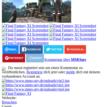
EMAIL
FACEBOOK
TWITTER
GOOGLE+
PINTEREST
REDDIT
Kommentar über
MMOspy
Du musst registriert sein um einen Kommentar zu
veröffentlichen.
Registriere
dich jetzt oder
melde
dich mit deinem
vorhandenen Account an.
Webseite:
Besuchen
Genre: