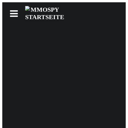
News
Reviews
Games
Videos
MMOwiki