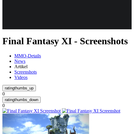
Weiteres
Final Fantasy XI - Screenshots
Follow us
MMO-Details
News
Artikel
Screenshots
Videos
0
Anmelden
0