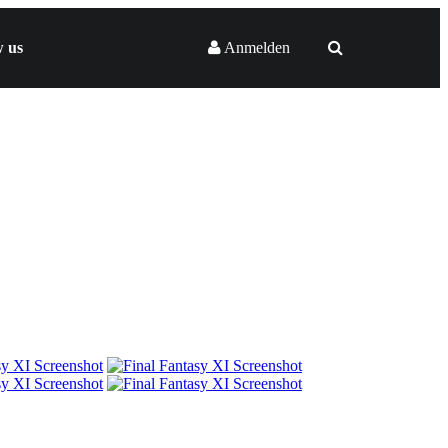
w us
Anmelden