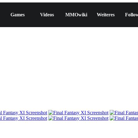
Games
Videos
MMOwiki
Weiteres
Follo