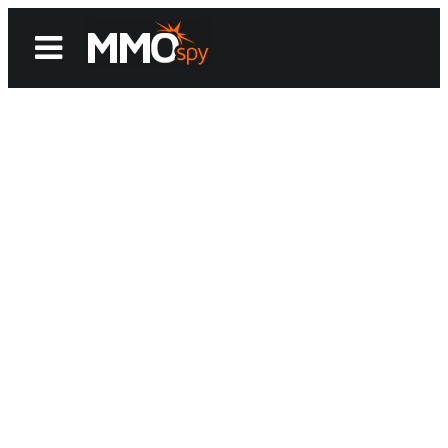
News
Reviews
Games
Videos
MMOwiki