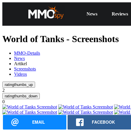
News
Reviews
World of Tanks - Screenshots
MMO-Details
News
Artikel
Screenshots
Videos
2
0
EMAIL
FACEBOOK