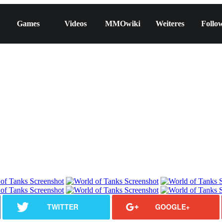
Games
Videos
MMOwiki
Weiteres
Follo
TWITTER
GOOGLE+