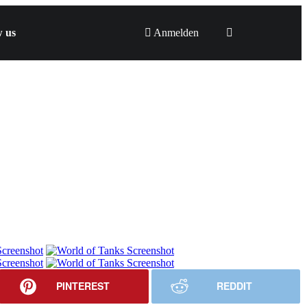
w us
Anmelden
PINTEREST
REDDIT