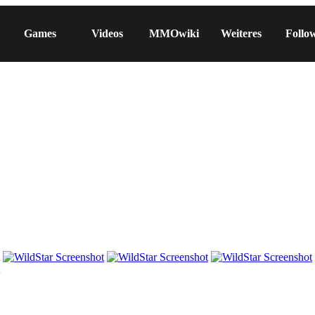
Games
Videos
MMOwiki
Weiteres
Follo