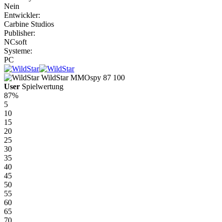
Nein
Entwickler:
Carbine Studios
Publisher:
NCsoft
Systeme:
PC
WildStar
MMOspy
87
100
User
Spielwertung
87%
5
10
15
20
25
30
35
40
45
50
55
60
65
70