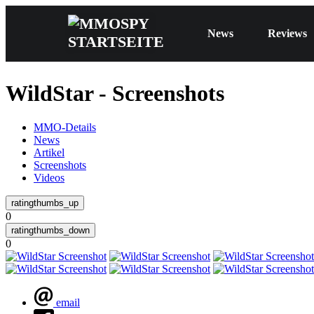
News
Reviews
WildStar - Screenshots
MMO-Details
News
Artikel
Screenshots
Videos
0
0
email