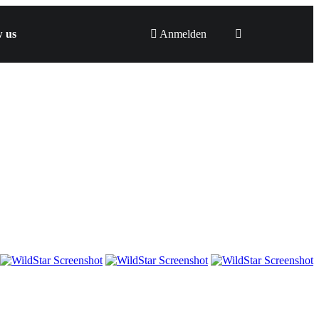
w us
Anmelden