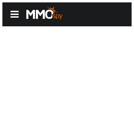
News
Reviews
Games
Videos
MMOwiki