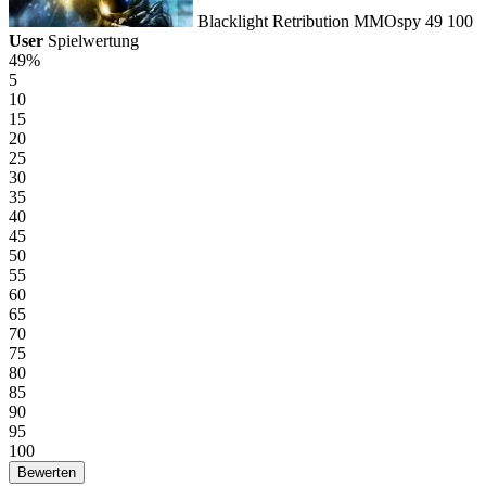
Blacklight Retribution
MMOspy
49
100
User
Spielwertung
49%
5
10
15
20
25
30
35
40
45
50
55
60
65
70
75
80
85
90
95
100