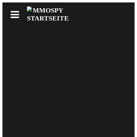
News
Reviews
Games
Videos
MMOwiki