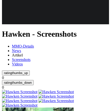
Weiteres
Hawken - Screenshots
Follow us
MMO-Details
News
Artikel
Screenshots
Videos
0
Anmelden
0