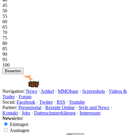
45
50
55
60
65
70
75
80
85
90
95
100
Navigation:
News
·
Artikel
·
MMObase
·
Screenshots
·
Videos &
Trailer
·
Forum
Social:
Facebook
·
Twitter
·
RSS
·
Youtube
Partner:
Presseportal
·
Rezepte Online
·
Style und News
·
Kontakt
·
Jobs
·
Datenschutzerklärung
·
Impressum
News
letter
Eintragen
Austragen