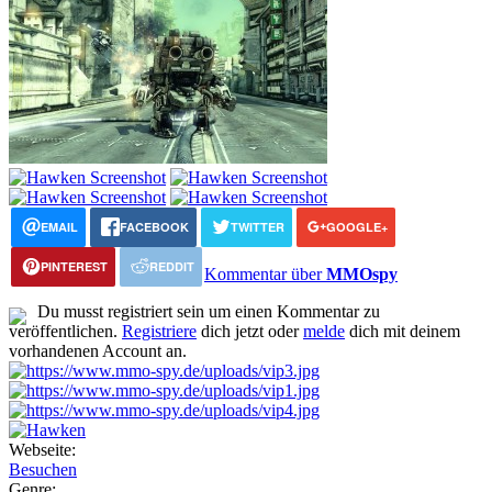
EMAIL
FACEBOOK
TWITTER
GOOGLE+
PINTEREST
REDDIT
Kommentar über
MMOspy
Du musst registriert sein um einen Kommentar zu
veröffentlichen.
Registriere
dich jetzt oder
melde
dich mit deinem
vorhandenen Account an.
Webseite:
Besuchen
Genre: