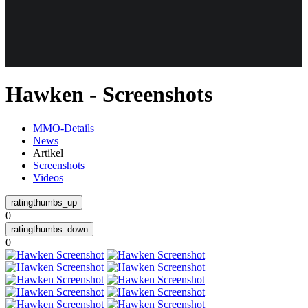
Weiteres
Hawken - Screenshots
Follow us
MMO-Details
News
Artikel
Screenshots
Videos
0
Anmelden
0