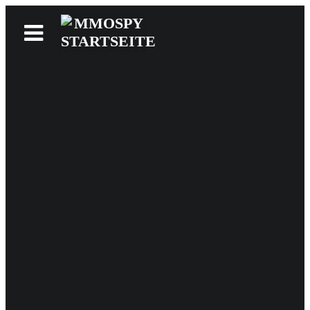
News
Reviews
Games
Videos
MMOwiki