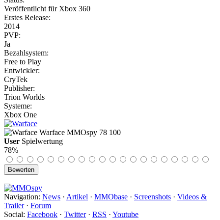
Veröffentlicht für Xbox 360
Erstes Release:
2014
PVP:
Ja
Bezahlsystem:
Free to Play
Entwickler:
CryTek
Publisher:
Trion Worlds
Systeme:
Xbox One
Warface
MMOspy
78
100
User
Spielwertung
78%
Navigation:
News
·
Artikel
·
MMObase
·
Screenshots
·
Videos &
Trailer
·
Forum
Social:
Facebook
·
Twitter
·
RSS
·
Youtube