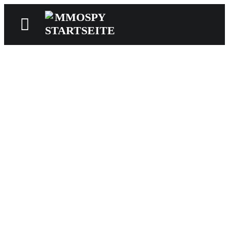
News
Reviews
Games
Videos
MMOwiki