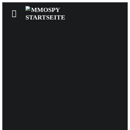
News
Reviews
Games
Videos
MMOwiki