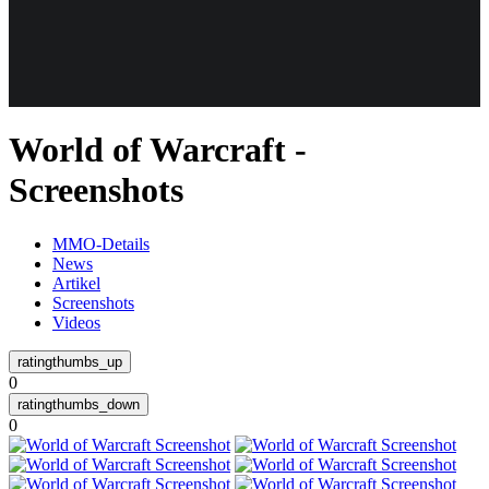
Weiteres
World of Warcraft -
Follow us
Screenshots
MMO-Details
News
Artikel
Screenshots
Videos
Anmelden
0
0