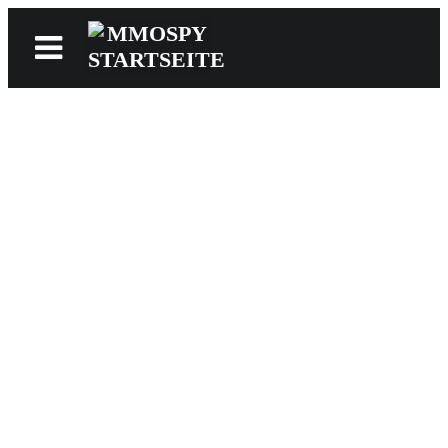
News
Reviews
Games
Videos
MMOwiki