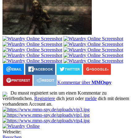
EMAIL
FACEBOOK
TWITTER
GOOGLE+
PINTEREST
REDDIT
Kommentar über
MMOspy
Du musst registriert sein um einen Kommentar zu
veröffentlichen.
Registriere
dich jetzt oder
melde
dich mit deinem
vorhandenen Account an.
Webseite:
Besuchen