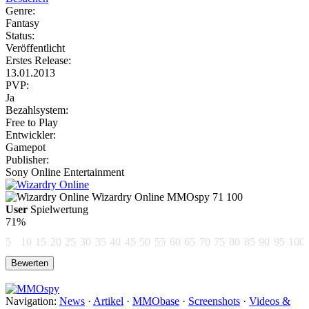
Genre:
Fantasy
Status:
Veröffentlicht
Erstes Release:
13.01.2013
PVP:
Ja
Bezahlsystem:
Free to Play
Entwickler:
Gamepot
Publisher:
Sony Online Entertainment
Wizardry Online
MMOspy
71
100
User
Spielwertung
71%
5
10
15
20
25
30
35
40
45
50
55
60
65
70
75
80
85
90
95
100
Navigation:
News
·
Artikel
·
MMObase
·
Screenshots
·
Videos &