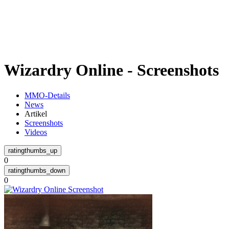
Weiteres
Wizardry Online - Screenshots
Follow us
MMO-Details
News
Artikel
Screenshots
Videos
0
Anmelden
0