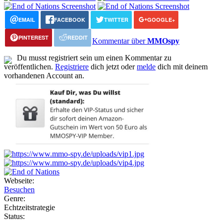
EMAIL
FACEBOOK
TWITTER
GOOGLE+
PINTEREST
REDDIT
Kommentar über
MMOspy
Du musst registriert sein um einen Kommentar zu
veröffentlichen.
Registriere
dich jetzt oder
melde
dich mit deinem
vorhandenen Account an.
Webseite:
Besuchen
Genre:
Echtzeitstrategie
Status: