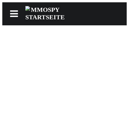
News
Reviews
Games
Videos
MMOwiki