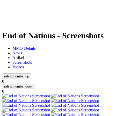
Weiteres
End of Nations - Screenshots
Follow us
MMO-Details
News
Artikel
Screenshots
Videos
0
Anmelden
0