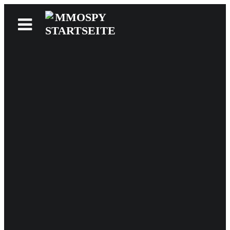
News
Reviews
Games
Videos
MMOwiki