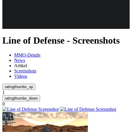
Weiteres
Line of Defense - Screenshots
Follow us
MMO-Details
News
Artikel
Screenshots
Videos
1
Anmelden
0