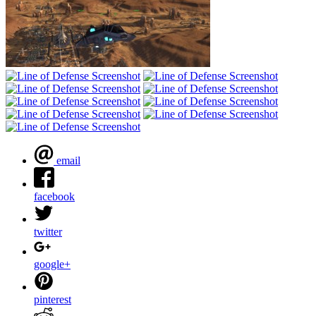
email
facebook
twitter
google+
pinterest