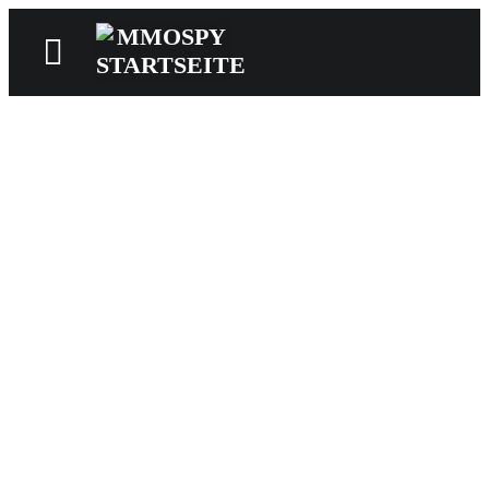
News
Reviews
Games
Videos
MMOwiki