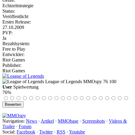
Genre:
Echtzeitstrategie
Status:
Veröffentlicht
Erstes Release:
27.10.2009
PVP:
Ja
Bezahlsystem:
Free to Play
Entwickler:
Riot Games
Publisher:
Riot Games
League of Legends
MMOspy
76
100
User
Spielwertung
76%
Navigation:
News
·
Artikel
·
MMObase
·
Screenshots
·
Videos &
Trailer
·
Forum
Social:
Facebook
·
Twitter
·
RSS
·
Youtube