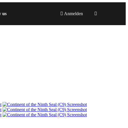
w us
Anmelden