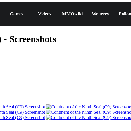
Games
Videos
MMOwiki
Weiteres
Follo
 - Screenshots