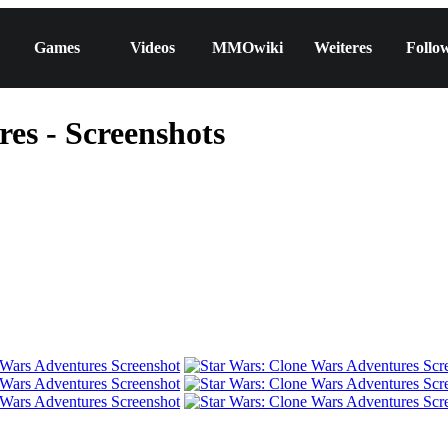
Games
Videos
MMOwiki
Weiteres
Follo
es - Screenshots