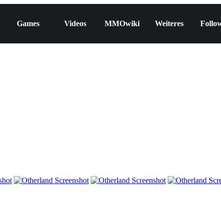
Games
Videos
MMOwiki
Weiteres
Follo