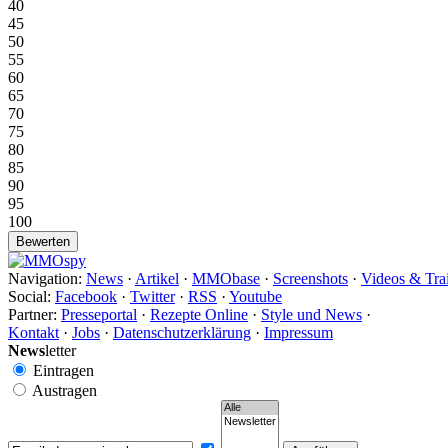
40
45
50
55
60
65
70
75
80
85
90
95
100
Navigation:
News
·
Artikel
·
MMObase
·
Screenshots
·
Videos & Trai
Social:
Facebook
·
Twitter
·
RSS
·
Youtube
Partner:
Presseportal
·
Rezepte Online
·
Style und News
·
Kontakt
·
Jobs
·
Datenschutzerklärung
·
Impressum
News
letter
Eintragen
Austragen