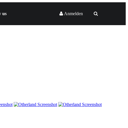
w us
Anmelden