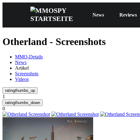
News
Reviews
Otherland - Screenshots
MMO-Details
News
Artikel
Screenshots
Videos
1
0