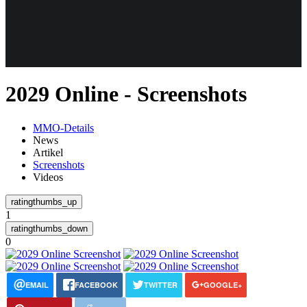
Weiteres
2029 Online - Screenshots
Follow us
MMO-Details
News
Artikel
Screenshots
Videos
1
Anmelden
0
EMAIL
FACEBOOK
TWITTER
GOOGLE+