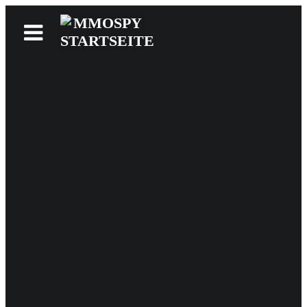
News
Reviews
Games
Videos
MMOwiki