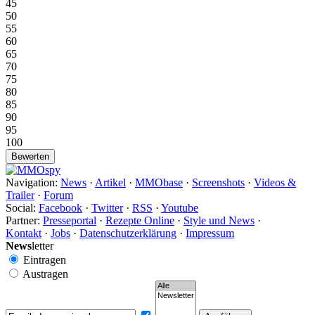
45
50
55
60
65
70
75
80
85
90
95
100
Navigation:
News
·
Artikel
·
MMObase
·
Screenshots
·
Videos &
Trailer
·
Forum
Social:
Facebook
·
Twitter
·
RSS
·
Youtube
Partner:
Presseportal
·
Rezepte Online
·
Style und News
·
Kontakt
·
Jobs
·
Datenschutzerklärung
·
Impressum
News
letter
Eintragen
Austragen