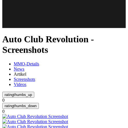
Weiteres
Auto Club Revolution -
Follow us
Screenshots
MMO-Details
News
Artikel
Screenshots
Videos
Anmelden
0
0