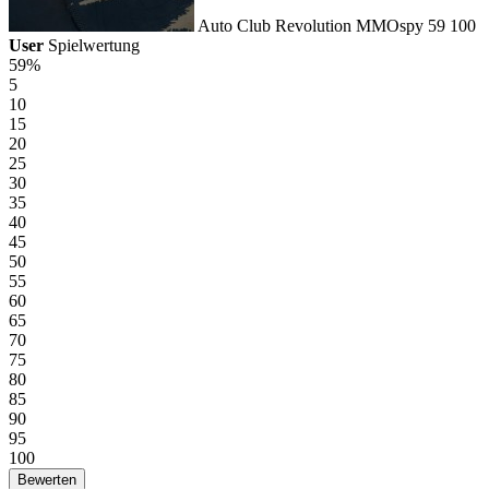
Auto Club Revolution
MMOspy
59
100
User
Spielwertung
59%
5
10
15
20
25
30
35
40
45
50
55
60
65
70
75
80
85
90
95
100