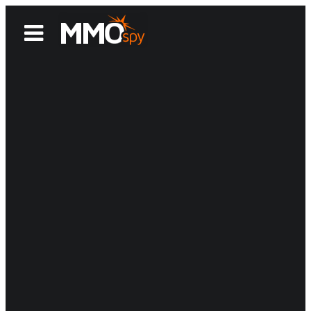
News
Reviews
Games
Videos
MMOwiki