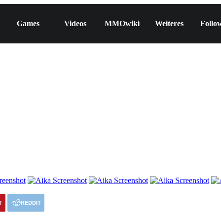
Games
Videos
MMOwiki
Weiteres
Follo
T
REDDIT