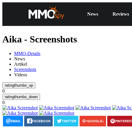
News
Reviews
Aika - Screenshots
MMO-Details
News
Artikel
Screenshots
Videos
0
0
EMAIL
FACEBOOK
TWITTER
GOOGLE+
PINTERES