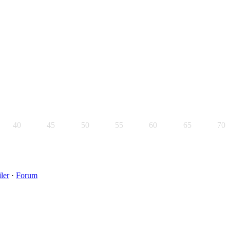
40
45
50
55
60
65
70
ler
·
Forum