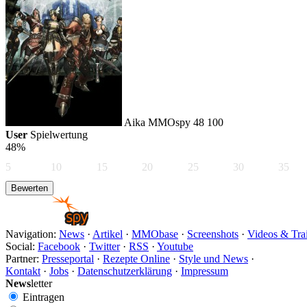
Aika
MMOspy
48
100
User
Spielwertung
48%
5
10
15
20
25
30
35
Navigation:
News
·
Artikel
·
MMObase
·
Screenshots
·
Videos & Trai
Social:
Facebook
·
Twitter
·
RSS
·
Youtube
Partner:
Presseportal
·
Rezepte Online
·
Style und News
·
Kontakt
·
Jobs
·
Datenschutzerklärung
·
Impressum
News
letter
Eintragen