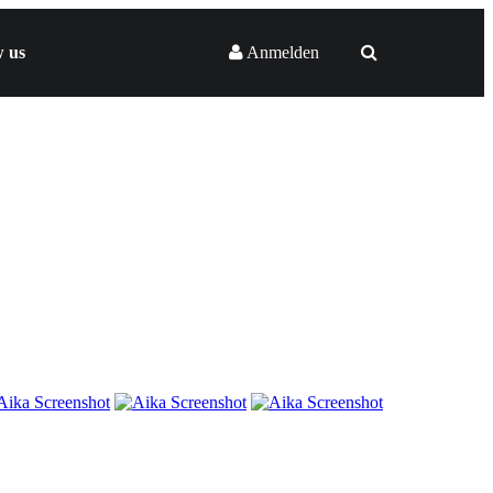
w us
Anmelden