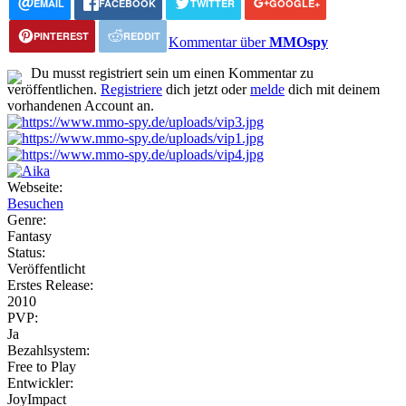
EMAIL
FACEBOOK
TWITTER
GOOGLE+
PINTEREST
REDDIT
Kommentar über
MMOspy
Du musst registriert sein um einen Kommentar zu
veröffentlichen.
Registriere
dich jetzt oder
melde
dich mit deinem
vorhandenen Account an.
Webseite:
Besuchen
Genre:
Fantasy
Status:
Veröffentlicht
Erstes Release:
2010
PVP:
Ja
Bezahlsystem:
Free to Play
Entwickler:
JoyImpact