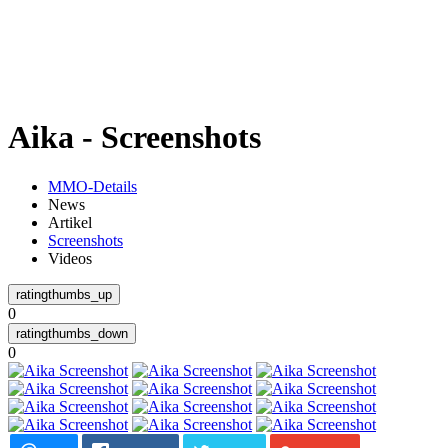
Weiteres
Aika - Screenshots
Follow us
MMO-Details
News
Artikel
Screenshots
Videos
0
Anmelden
0