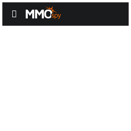
News
Reviews
Games
Videos
MMOwiki