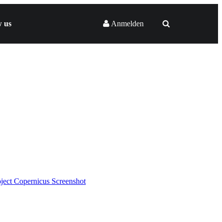
w us
Anmelden