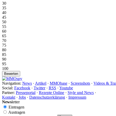
30
35
40
45
50
55
60
65
70
75
80
85
90
95
100
Navigation:
News
·
Artikel
·
MMObase
·
Screenshots
·
Videos & Trai
Social:
Facebook
·
Twitter
·
RSS
·
Youtube
Partner:
Presseportal
·
Rezepte Online
·
Style und News
·
Kontakt
·
Jobs
·
Datenschutzerklärung
·
Impressum
News
letter
Eintragen
Austragen