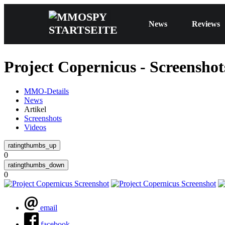
News
Reviews
Project Copernicus - Screenshot
MMO-Details
News
Artikel
Screenshots
Videos
0
0
email
facebook