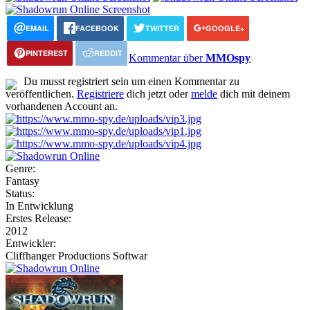
EMAIL
FACEBOOK
TWITTER
GOOGLE+
PINTEREST
REDDIT
Kommentar über
MMOspy
Du musst registriert sein um einen Kommentar zu
veröffentlichen.
Registriere
dich jetzt oder
melde
dich mit deinem
vorhandenen Account an.
Genre:
Fantasy
Status:
In Entwicklung
Erstes Release:
2012
Entwickler:
Cliffhanger Productions Softwar