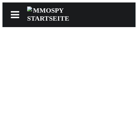
News
Reviews
Games
Videos
MMOwiki