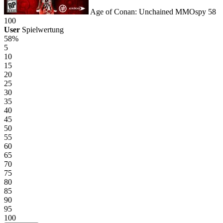
Age of Conan: Unchained
MMOspy
58
100
User
Spielwertung
58%
5
10
15
20
25
30
35
40
45
50
55
60
65
70
75
80
85
90
95
100