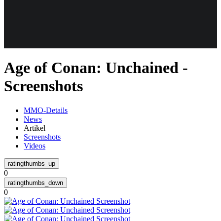
Weiteres
Age of Conan: Unchained -
Follow us
Screenshots
MMO-Details
News
Artikel
Screenshots
Videos
Anmelden
0
0