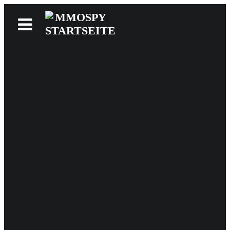
News
Reviews
Games
Videos
MMOwiki