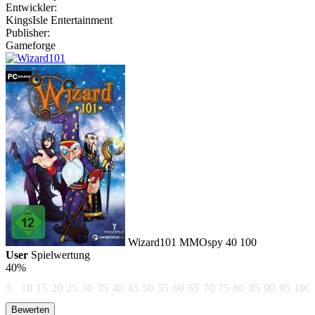
Entwickler:
KingsIsle Entertainment
Publisher:
Gameforge
Wizard101
MMOspy
40
100
User
Spielwertung
40%
5
10
15
20
25
30
35
40
45
50
55
60
65
70
75
80
85
90
95
100