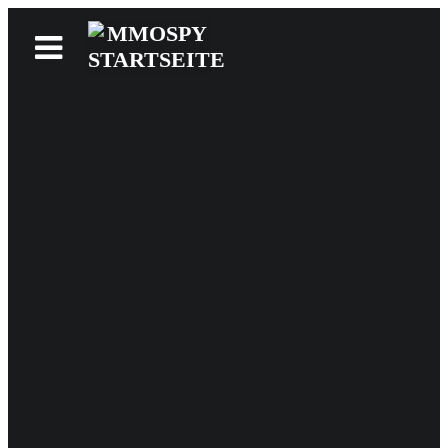
News
Reviews
Games
Videos
MMOwiki