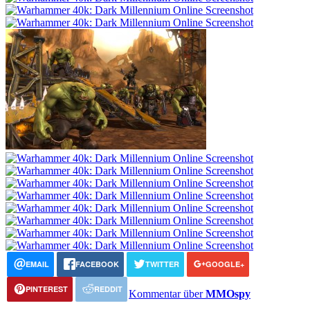
EMAIL
FACEBOOK
TWITTER
GOOGLE+
PINTEREST
REDDIT
Kommentar über
MMOspy