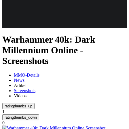
Weiteres
Warhammer 40k: Dark
Follow us
Millennium Online -
Screenshots
MMO-Details
News
Artikel
Screenshots
Anmelden
Videos
1
0