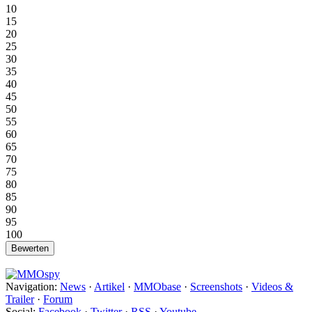
10
15
20
25
30
35
40
45
50
55
60
65
70
75
80
85
90
95
100
Navigation:
News
·
Artikel
·
MMObase
·
Screenshots
·
Videos &
Trailer
·
Forum
Social:
Facebook
·
Twitter
·
RSS
·
Youtube