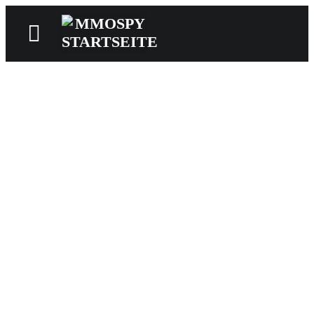
News
Reviews
Games
Videos
MMOwiki