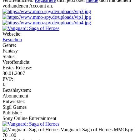
veröffentlichen.
Registriere
dich jetzt oder
melde
dich mit deinem
vorhandenen Account an.
Webseite:
Besuchen
Genre:
Fantasy
Status:
Veröffentlicht
Erstes Release:
30.01.2007
PVP:
Ja
Bezahlsystem:
Abonnement
Entwickler:
Sigil Games
Publisher:
Sony Online Entertainment
Vanguard: Saga of Heroes
MMOspy
70
100