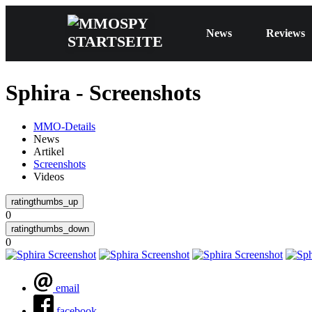
News
Reviews
Sphira - Screenshots
MMO-Details
News
Artikel
Screenshots
Videos
0
0
email
facebook