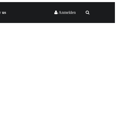
w us
Anmelden