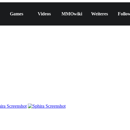
Games
Videos
MMOwiki
Weiteres
Follo