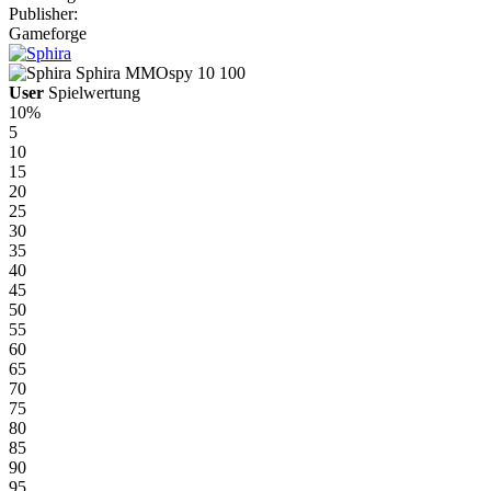
Publisher:
Gameforge
Sphira
MMOspy
10
100
User
Spielwertung
10%
5
10
15
20
25
30
35
40
45
50
55
60
65
70
75
80
85
90
95