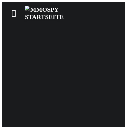
News
Reviews
Games
Videos
MMOwiki