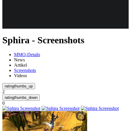
Weiteres
Sphira - Screenshots
Follow us
MMO-Details
News
Artikel
Screenshots
Videos
2
Anmelden
0