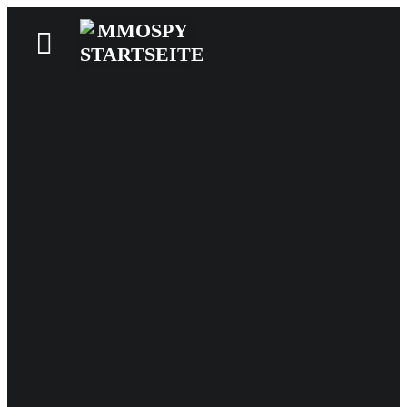
News
Reviews
Games
Videos
MMOwiki