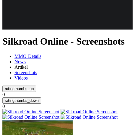
Weiteres
Silkroad Online - Screenshots
Follow us
MMO-Details
News
Artikel
Screenshots
Videos
0
Anmelden
0