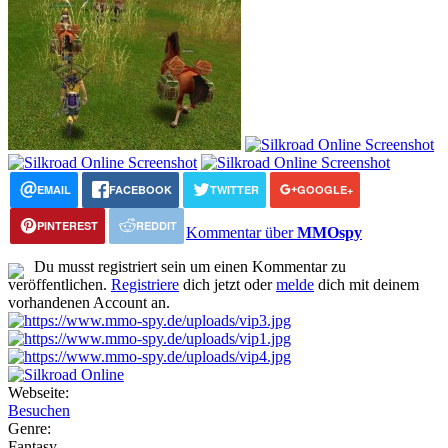
EMAIL
FACEBOOK
TWITTER
GOOGLE+
PINTEREST
REDDIT
Kommentar über
MMOspy
Du musst registriert sein um einen Kommentar zu
veröffentlichen.
Registriere
dich jetzt oder
melde
dich mit deinem
vorhandenen Account an.
Webseite:
Besuchen
Genre:
Fantasy