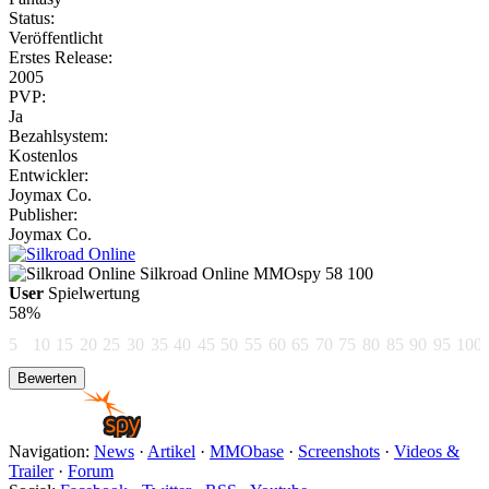
Status:
Veröffentlicht
Erstes Release:
2005
PVP:
Ja
Bezahlsystem:
Kostenlos
Entwickler:
Joymax Co.
Publisher:
Joymax Co.
Silkroad Online
MMOspy
58
100
User
Spielwertung
58%
5
10
15
20
25
30
35
40
45
50
55
60
65
70
75
80
85
90
95
100
Navigation:
News
·
Artikel
·
MMObase
·
Screenshots
·
Videos &
Trailer
·
Forum