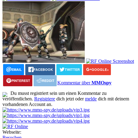
EMAIL
FACEBOOK
TWITTER
GOOGLE+
PINTEREST
REDDIT
Kommentar über
MMOspy
Du musst registriert sein um einen Kommentar zu
veröffentlichen.
Registriere
dich jetzt oder
melde
dich mit deinem
vorhandenen Account an.
Webseite:
Besuchen