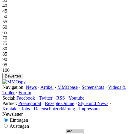
35
40
45
50
55
60
65
70
75
80
85
90
95
100
Navigation:
News
·
Artikel
·
MMObase
·
Screenshots
·
Videos &
Trailer
·
Forum
Social:
Facebook
·
Twitter
·
RSS
·
Youtube
Partner:
Presseportal
·
Rezepte Online
·
Style und News
·
Kontakt
·
Jobs
·
Datenschutzerklärung
·
Impressum
News
letter
Eintragen
Austragen