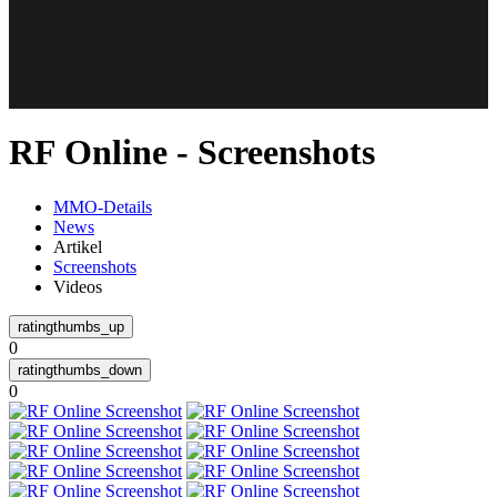
Weiteres
RF Online - Screenshots
Follow us
MMO-Details
News
Artikel
Screenshots
Videos
0
Anmelden
0