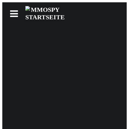
News
Reviews
Games
Videos
MMOwiki