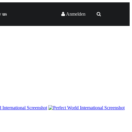
w us
Anmelden