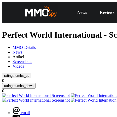
News
Reviews
Perfect World International - S
MMO-Details
News
Artikel
Screenshots
Videos
0
0
email