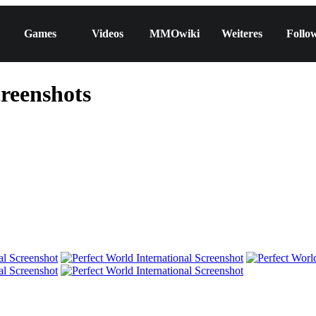
Games
Videos
MMOwiki
Weiteres
Follo
creenshots