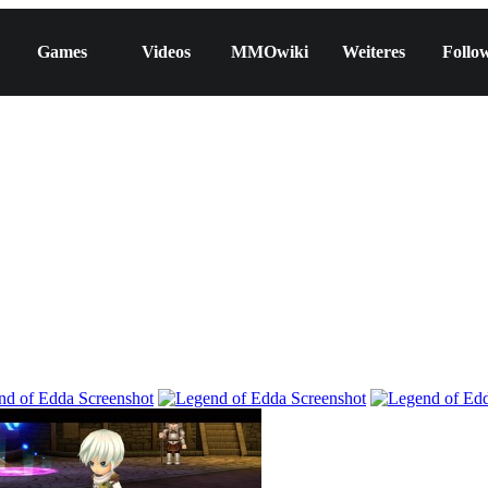
Games
Videos
MMOwiki
Weiteres
Follo