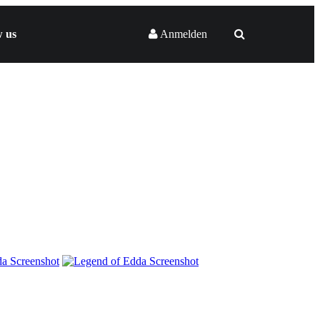
w us
Anmelden