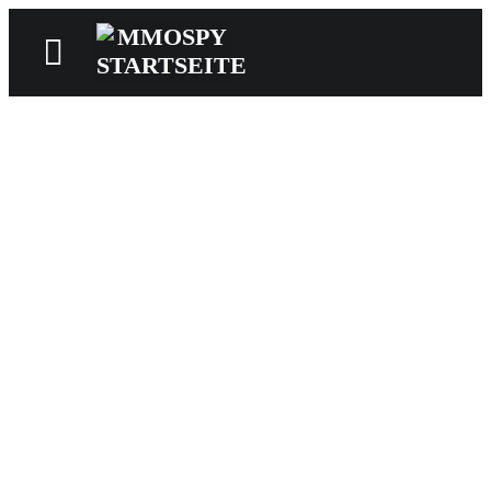
News
Reviews
Games
Videos
MMOwiki