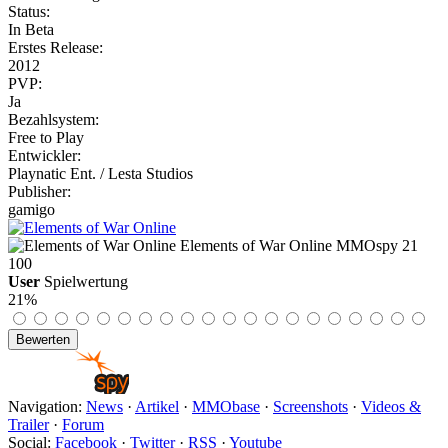
Status:
In Beta
Erstes Release:
2012
PVP:
Ja
Bezahlsystem:
Free to Play
Entwickler:
Playnatic Ent. / Lesta Studios
Publisher:
gamigo
Elements of War Online
MMOspy
21
100
User
Spielwertung
21%
Navigation:
News
·
Artikel
·
MMObase
·
Screenshots
·
Videos &
Trailer
·
Forum
Social:
Facebook
·
Twitter
·
RSS
·
Youtube