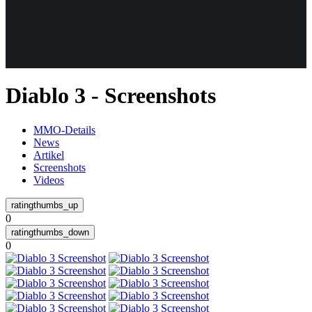
Weiteres
Diablo 3 - Screenshots
Follow us
MMO-Details
News
Artikel
Screenshots
Videos
0
Anmelden
0