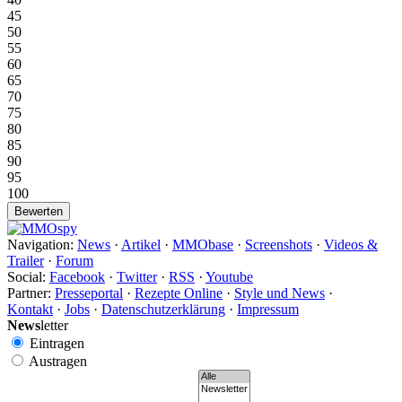
45
50
55
60
65
70
75
80
85
90
95
100
Navigation:
News
·
Artikel
·
MMObase
·
Screenshots
·
Videos &
Trailer
·
Forum
Social:
Facebook
·
Twitter
·
RSS
·
Youtube
Partner:
Presseportal
·
Rezepte Online
·
Style und News
·
Kontakt
·
Jobs
·
Datenschutzerklärung
·
Impressum
News
letter
Eintragen
Austragen