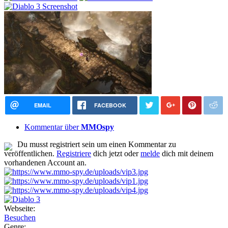
EMAIL
FACEBOOK
Kommentar über
MMOspy
Du musst registriert sein um einen Kommentar zu
veröffentlichen.
Registriere
dich jetzt oder
melde
dich mit deinem
vorhandenen Account an.
Webseite:
Besuchen
Genre: