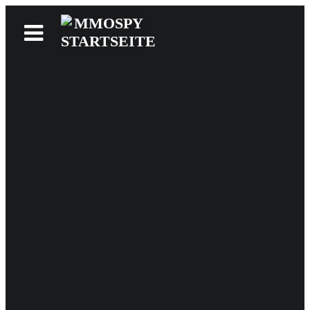
News
Reviews
Games
Videos
MMOwiki