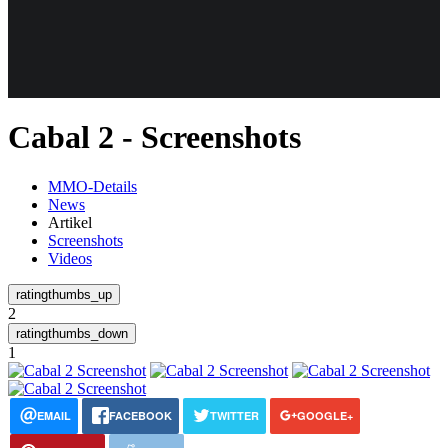
Weiteres
Cabal 2 - Screenshots
Follow us
MMO-Details
News
Artikel
Screenshots
Videos
2
Anmelden
1
EMAIL
FACEBOOK
TWITTER
GOOGLE+