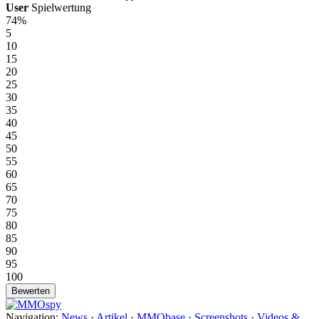
User
Spielwertung
74%
5
10
15
20
25
30
35
40
45
50
55
60
65
70
75
80
85
90
95
100
Navigation:
News
·
Artikel
·
MMObase
·
Screenshots
·
Videos &