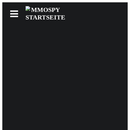
News
Reviews
Games
Videos
MMOwiki